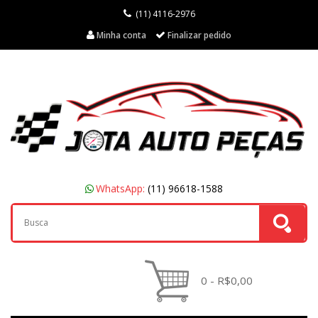
(11) 4116-2976
Minha conta
Finalizar pedido
WhatsApp:
(11) 96618-1588
0 - R$0,00