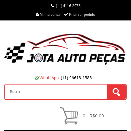
(11) 4116-2976
Minha conta
Finalizar pedido
WhatsApp:
(11) 96618-1588
0 - R$0,00