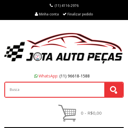
(11) 4116-2976
Minha conta
Finalizar pedido
WhatsApp:
(11) 96618-1588
0 - R$0,00