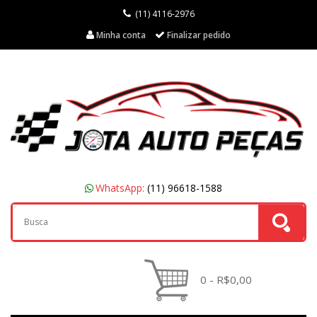
(11) 4116-2976
Minha conta
Finalizar pedido
WhatsApp:
(11) 96618-1588
0 - R$0,00