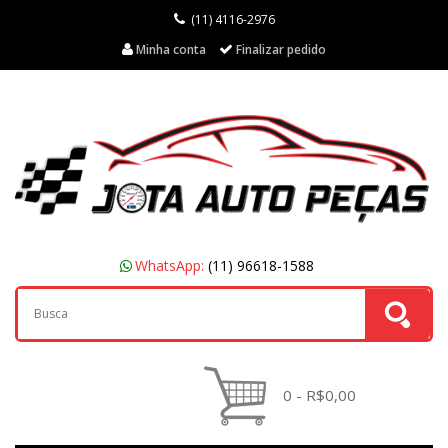
(11) 4116-2976
Minha conta
Finalizar pedido
WhatsApp:
(11) 96618-1588
0 - R$0,00