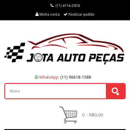
(11) 4116-2976
Minha conta
Finalizar pedido
WhatsApp:
(11) 96618-1588
0 - R$0,00