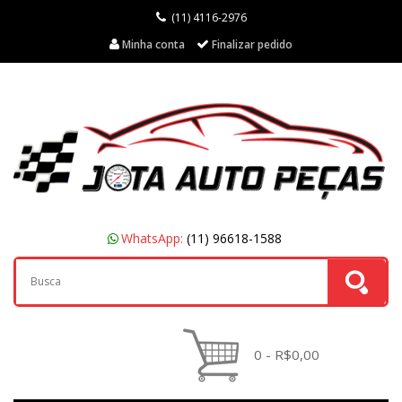
(11) 4116-2976
Minha conta
Finalizar pedido
WhatsApp:
(11) 96618-1588
0 - R$0,00