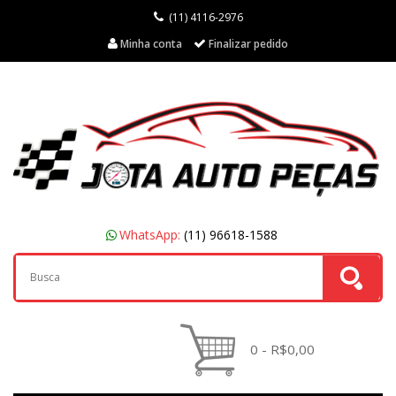
(11) 4116-2976
Minha conta
Finalizar pedido
WhatsApp:
(11) 96618-1588
0 - R$0,00