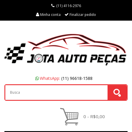
(11) 4116-2976
Minha conta
Finalizar pedido
WhatsApp:
(11) 96618-1588
0 - R$0,00