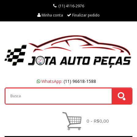
(11) 4116-2976
Minha conta
Finalizar pedido
WhatsApp:
(11) 96618-1588
0 - R$0,00