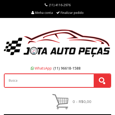
(11) 4116-2976
Minha conta
Finalizar pedido
WhatsApp:
(11) 96618-1588
0 - R$0,00