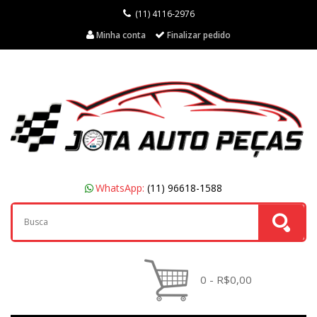
(11) 4116-2976
Minha conta
Finalizar pedido
WhatsApp:
(11) 96618-1588
0 - R$0,00