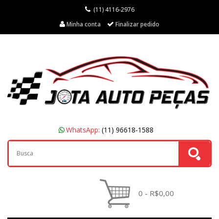
(11) 4116-2976
Minha conta
Finalizar pedido
WhatsApp:
(11) 96618-1588
0 - R$0,00