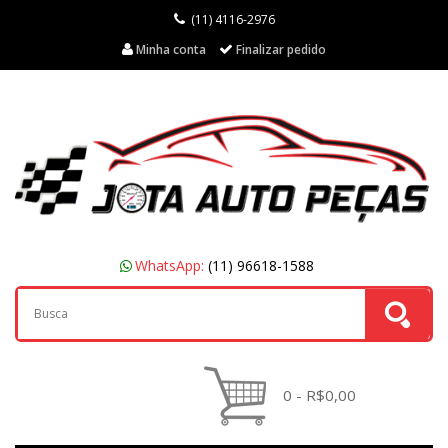
(11) 4116-2976
Minha conta
Finalizar pedido
WhatsApp:
(11) 96618-1588
0 - R$0,00