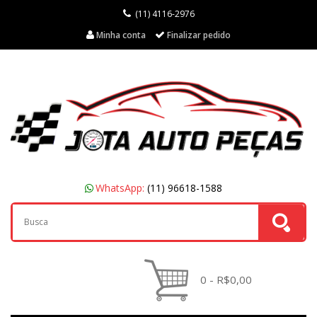
(11) 4116-2976
Minha conta
Finalizar pedido
WhatsApp:
(11) 96618-1588
0 - R$0,00