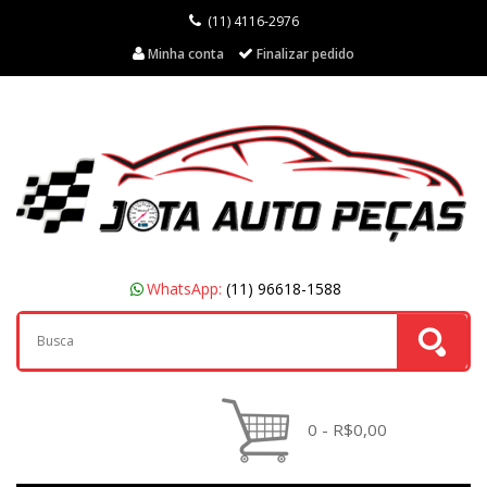
(11) 4116-2976
Minha conta
Finalizar pedido
WhatsApp:
(11) 96618-1588
0 - R$0,00