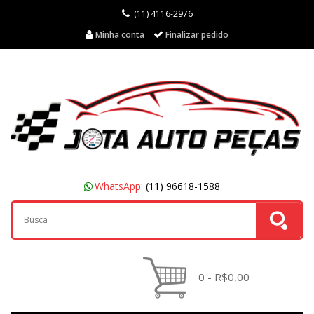
(11) 4116-2976
Minha conta
Finalizar pedido
WhatsApp:
(11) 96618-1588
0 - R$0,00