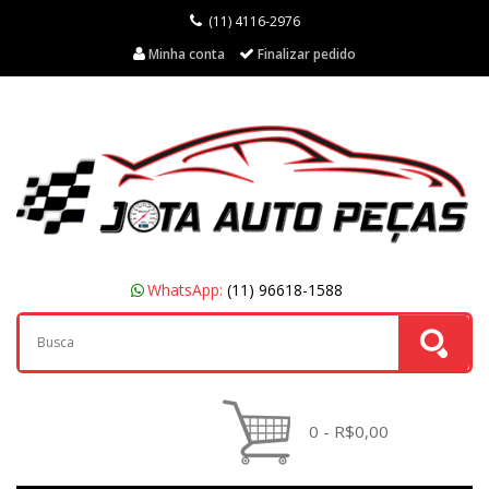
(11) 4116-2976
Minha conta
Finalizar pedido
WhatsApp:
(11) 96618-1588
0 - R$0,00