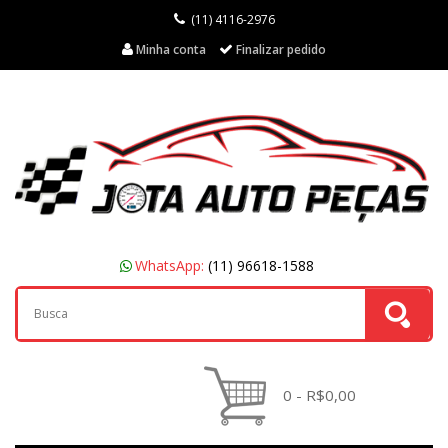
(11) 4116-2976
Minha conta
Finalizar pedido
WhatsApp:
(11) 96618-1588
0 - R$0,00