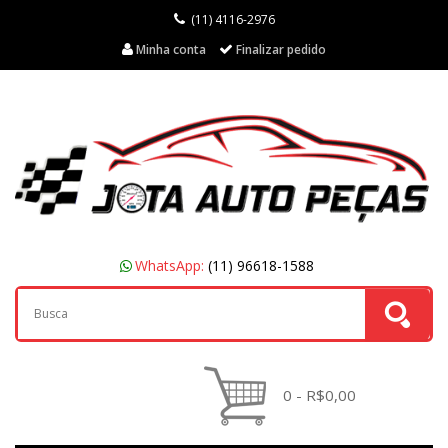
(11) 4116-2976
Minha conta
Finalizar pedido
WhatsApp:
(11) 96618-1588
0 - R$0,00