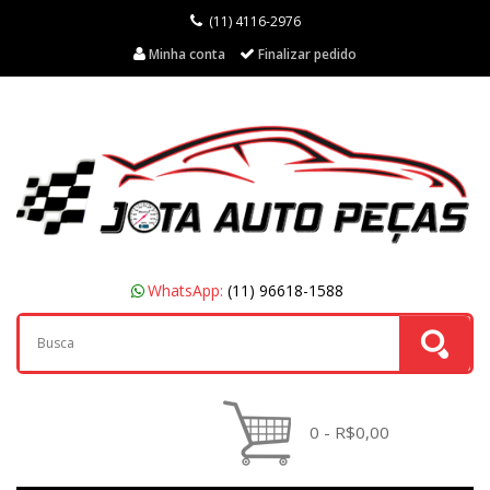
(11) 4116-2976
Minha conta
Finalizar pedido
WhatsApp:
(11) 96618-1588
0 - R$0,00