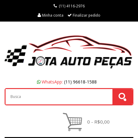
(11) 4116-2976
Minha conta
Finalizar pedido
WhatsApp:
(11) 96618-1588
0 - R$0,00