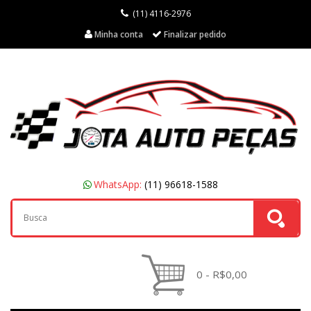
(11) 4116-2976
Minha conta
Finalizar pedido
WhatsApp:
(11) 96618-1588
0 - R$0,00