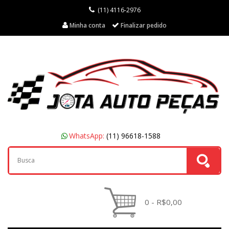
(11) 4116-2976
Minha conta
Finalizar pedido
WhatsApp:
(11) 96618-1588
0 - R$0,00