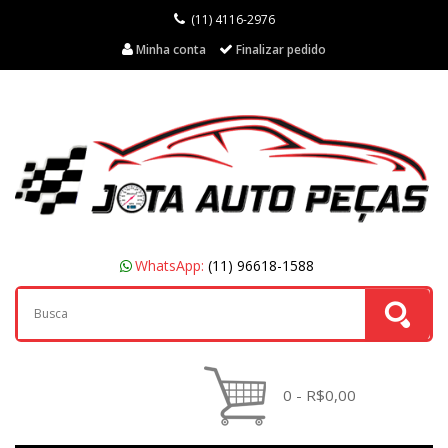
(11) 4116-2976
Minha conta
Finalizar pedido
WhatsApp:
(11) 96618-1588
0 - R$0,00