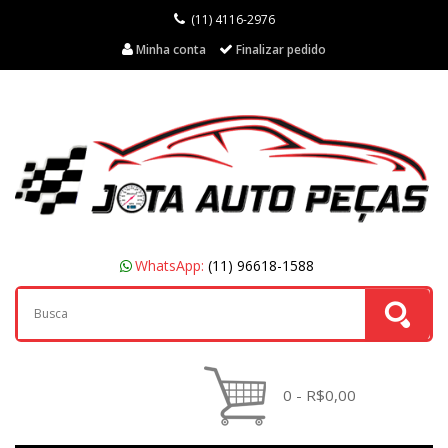
(11) 4116-2976
Minha conta
Finalizar pedido
WhatsApp:
(11) 96618-1588
0 - R$0,00