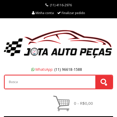
(11) 4116-2976
Minha conta
Finalizar pedido
WhatsApp:
(11) 96618-1588
0 - R$0,00