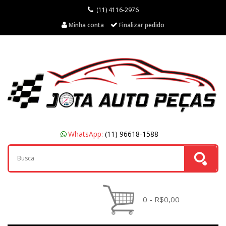
(11) 4116-2976
Minha conta
Finalizar pedido
WhatsApp:
(11) 96618-1588
0 - R$0,00