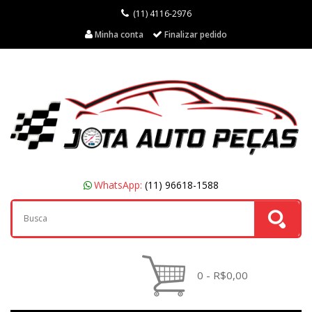
(11) 4116-2976
Minha conta
Finalizar pedido
WhatsApp:
(11) 96618-1588
0 - R$0,00