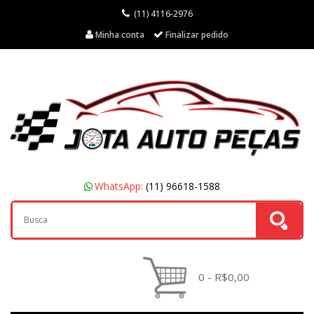
(11) 4116-2976
Minha conta
Finalizar pedido
WhatsApp:
(11) 96618-1588
0 - R$0,00