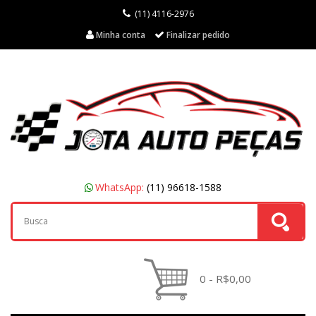
(11) 4116-2976
Minha conta
Finalizar pedido
WhatsApp:
(11) 96618-1588
0 - R$0,00