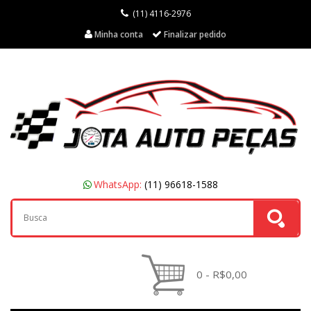
(11) 4116-2976
Minha conta
Finalizar pedido
WhatsApp:
(11) 96618-1588
0 - R$0,00