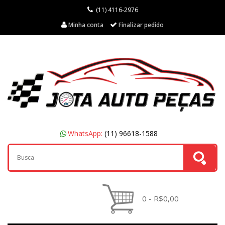
(11) 4116-2976
Minha conta
Finalizar pedido
WhatsApp:
(11) 96618-1588
0 - R$0,00