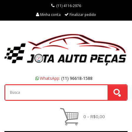
(11) 4116-2976
Minha conta
Finalizar pedido
WhatsApp:
(11) 96618-1588
0 - R$0,00