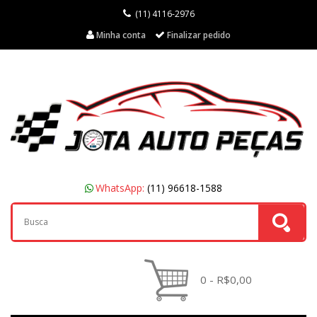
(11) 4116-2976
Minha conta
Finalizar pedido
WhatsApp:
(11) 96618-1588
0 - R$0,00