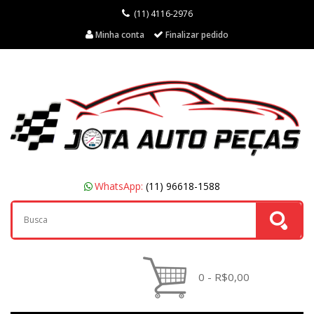
(11) 4116-2976
Minha conta
Finalizar pedido
WhatsApp:
(11) 96618-1588
0 - R$0,00