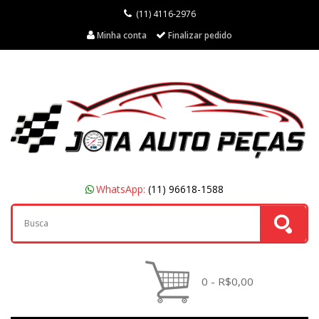
(11) 4116-2976
Minha conta
Finalizar pedido
WhatsApp:
(11) 96618-1588
0 - R$0,00