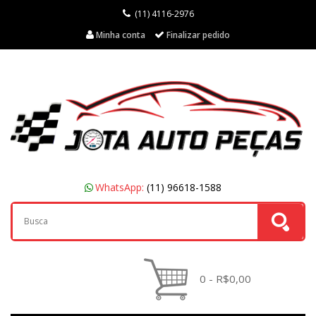
(11) 4116-2976
Minha conta
Finalizar pedido
WhatsApp:
(11) 96618-1588
0 - R$0,00