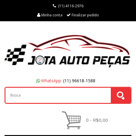
(11) 4116-2976
Minha conta
Finalizar pedido
WhatsApp:
(11) 96618-1588
0 - R$0,00