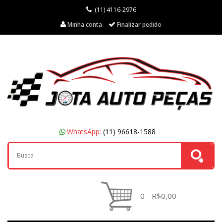
(11) 4116-2976
Minha conta
Finalizar pedido
WhatsApp:
(11) 96618-1588
0 - R$0,00