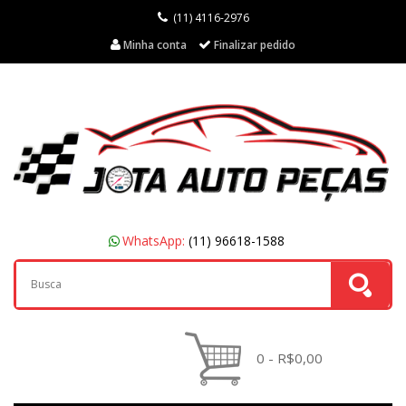
(11) 4116-2976
Minha conta
Finalizar pedido
WhatsApp:
(11) 96618-1588
0 - R$0,00