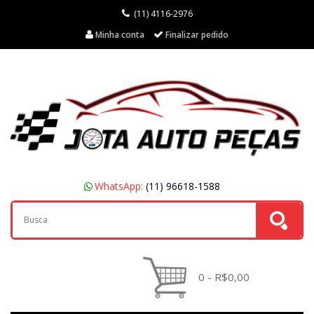
(11) 4116-2976
Minha conta
Finalizar pedido
WhatsApp:
(11) 96618-1588
0 - R$0,00