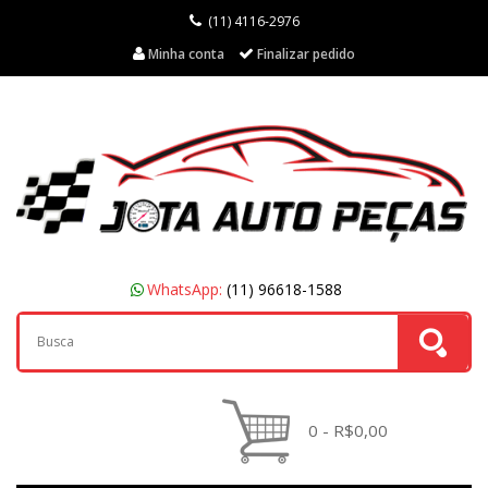
(11) 4116-2976
Minha conta
Finalizar pedido
WhatsApp:
(11) 96618-1588
0 - R$0,00