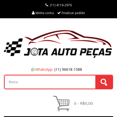
(11) 4116-2976
Minha conta
Finalizar pedido
WhatsApp:
(11) 96618-1588
0 - R$0,00