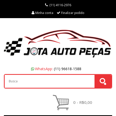
(11) 4116-2976
Minha conta
Finalizar pedido
WhatsApp:
(11) 96618-1588
0 - R$0,00