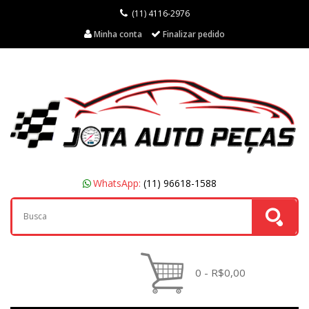
(11) 4116-2976
Minha conta
Finalizar pedido
WhatsApp:
(11) 96618-1588
0 - R$0,00