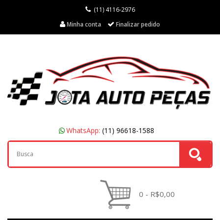
(11) 4116-2976
Minha conta
Finalizar pedido
WhatsApp:
(11) 96618-1588
0 - R$0,00