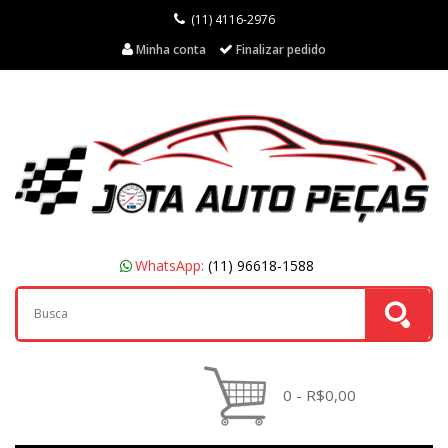
(11) 4116-2976
Minha conta
Finalizar pedido
WhatsApp:
(11) 96618-1588
0 - R$0,00