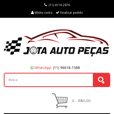
(11) 4116-2976
Minha conta
Finalizar pedido
WhatsApp:
(11) 96618-1588
0 - R$0,00