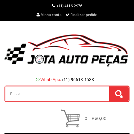
(11) 4116-2976
Minha conta
Finalizar pedido
WhatsApp:
(11) 96618-1588
0 - R$0,00